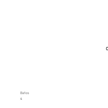
C
Baños
4