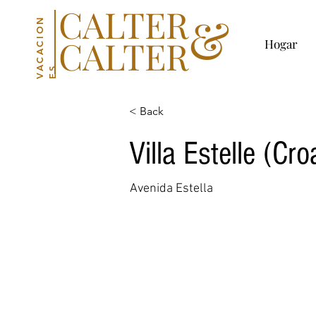
CALTER
&
V
C
A
C
I
O
N
E
CALTER
Hogar
A
S
< Back
Villa Estelle (Cro
Avenida Estella