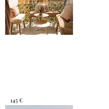
1
1
1
50m2
4 personas
145 €