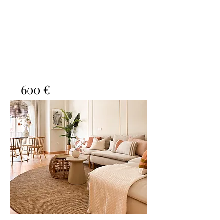
600 €
Villa Alpaca
Bed
Bath
Floors
Size
5
2
2
250m2