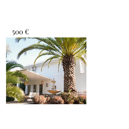
500 €
Villa Las Terrazas
Bed
Bath
Floors
Size
3
3
2
200m2
10
personas