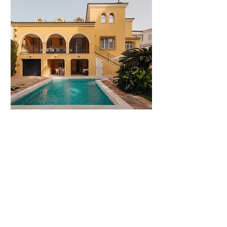
Casa Almona
Bed
Bath
Floors
Size
2
1
1
70m2
15
personas