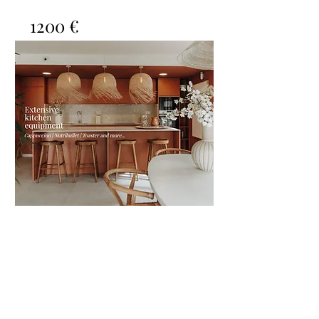
1200 €
Villa el Jo
Bed
Bath
Floors
Size
9
4
3
450m2
6 personas