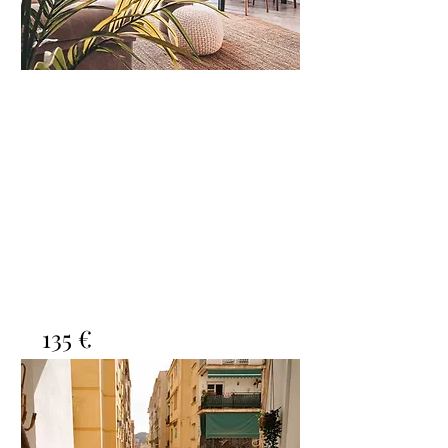
3 personas
135 €
Casa Dina
Bed
Bath
Floors
Size