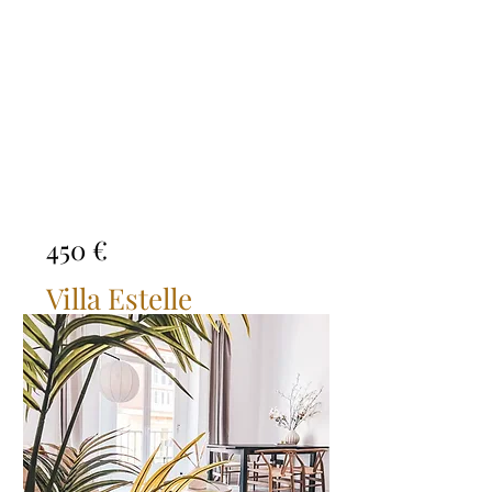
450 €
Villa Estelle
(Croacia)
Bed
Bath
Floors
Size
5
4
2