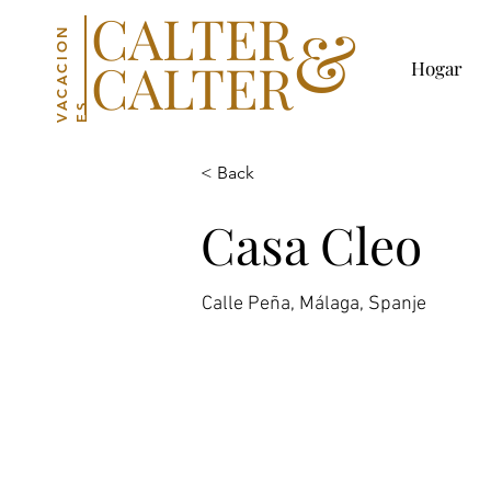
CALTER
&
V
C
A
C
I
O
N
E
CALTER
Hogar
A
S
< Back
Casa Cleo
Calle Peña, Málaga, Spanje