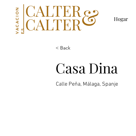
CALTER
&
V
C
A
C
I
O
N
E
CALTER
Hogar
A
S
< Back
Casa Dina
Calle Peña, Málaga, Spanje