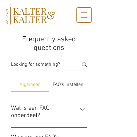
KALTER
&
HOLIDAYS
KALTER
Frequently asked
questions
Algemeen
FAQ's instellen
Wat is een FAQ-
onderdeel?
Een FAQ-onderdeel kan gebruikt
worden om veelgestelde vragen