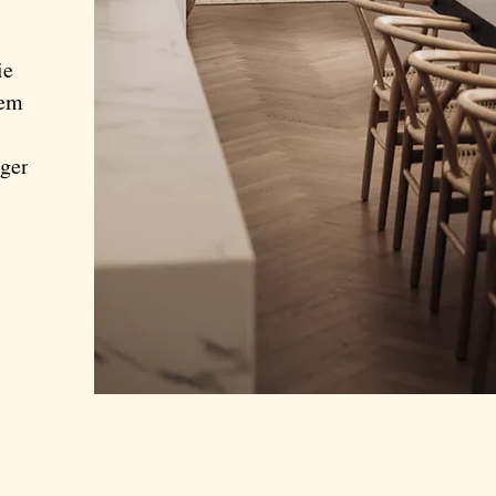
ie
eem
agen