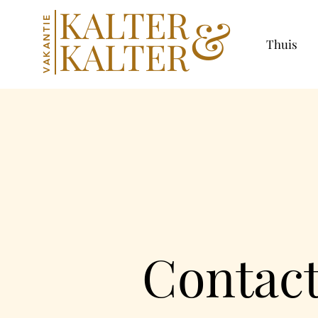
KALTER
&
VAKANTIE
KALTER
Thuis
Contac