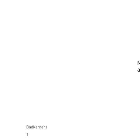
N
a
Badkamers
1